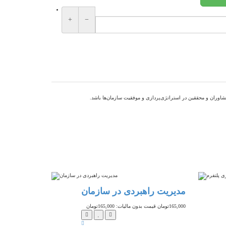
+
−
مشاوران و محققین در استراتژی‌پردازی و موفقیت سازمان‌ها باشد.
مدیریت راهبردی در سازمان
این است ا
165,000تومان
قیمت بدون مالیات: 165,000تومان
795,000تومان
قیمت بد