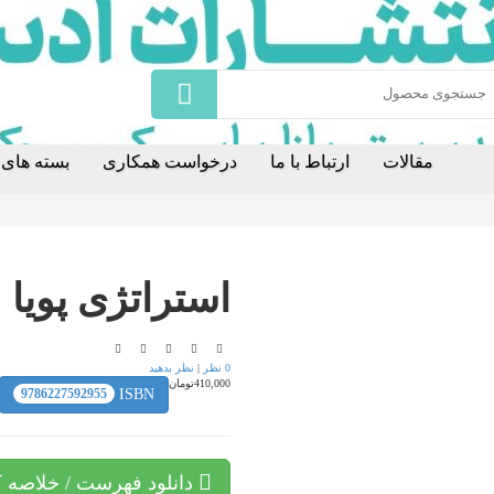
مقالات
ارتباط با ما
درخواست همکاری
بسته های ا
استراتژی پویا
0 نظر
|
نظر بدهید
410,000تومان
9786227592955
ISBN
دانلود فهرست / خلاصه ک