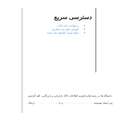
دسترسی سریع
درخواست چاپ کتاب
آموزش نحوه ثبت سفارش
دانلود لیست کتابهای چاپ شده
انشگاه ها در رشته های فناوری اطلاعات (
IT
)، بازاریابی و بازرگانی، کلیه گرایش
 آدرس ایمیل موسسه
adibanerooz.pub@gmail.com
و یا
آدرس پستی انتشارات
ارسال