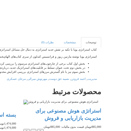
توضیحات
مشخصات
نظرات (0)
کتاب استراتژی پویا با تکیه بر نقش جدید استراتژی به دنبال حل مسائل استرات
استراتژی پویا نوشته مارتین ریوز و فرانسیس کندلون از سری کتاب‌های الهام‌بخش 
بخش اول کتاب برخی از چارچوب‌های استراتژی مرسوم را بررسی کرده است
در بخش دوم تحت عنوان تسلط بر قابلیت‌های استراتژیک جدید، درباره‌ی 
بخش سوم نیز با نام گسترش مرزهای استراتژی بررسی افزایش محدودیت
مدیریت
,
احمد فروتن
,
نصیبه حق دوست
,
مهرنوش میرالی
,
مرجان عسکری
محصولات
مرتبط
‌وکارهای
استراتژی هوش مصنوعی برای
بسته اس
مدیریت بازاریابی و فروش
1,474,000تومان
885,000تومان
قیمت بدون مالیات: 885,000تومان
1,474,000تومان