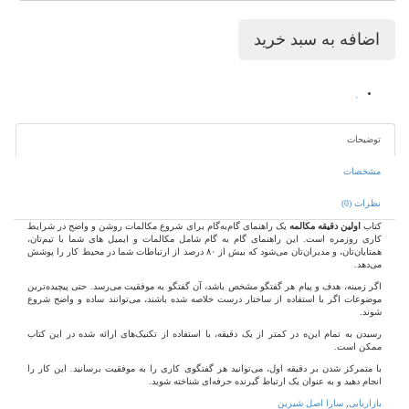
توضیحات
مشخصات
نظرات (0)
کتاب
اولین دقیقه مکالمه
یک راهنمای گام‌به‌گام برای شروع مکالمات روشن و واضح در شرایط
کاری روزمره است. این راهنمای گام به گام شامل مکالمات و ایمیل های شما با تیم‌تان،
همتایان‌تان، و مدیران‌تان می‌شود که بیش از ۸۰ درصد از ارتباطات شما در محیط کار را پوشش
می‌دهد.
اگر زمینه، هدف و پیام هر گفتگو مشخص باشد، آن گفتگو به موفقیت می‌رسد. حتی پیچیده‌ترین
موضوعات اگر با استفاده از ساختار درست خلاصه شده باشند، می‌توانند ساده و واضح شروع
شوند.
رسیدن به تمام این‌ه در کمتر از یک دقیقه، با استفاده از تکنیک‌های ارائه شده در این کتاب
ممکن است.
با متمرکز شدن بر دقیقه اول، می‌توانید هر گفتگوی کاری را به موفقیت برسانید. این کار را
انجام دهید و به عنوان یک ارتباط گیرنده حرفه‌ای شناخته شوید.
بازاریابی
,
سارا اصل شیرین