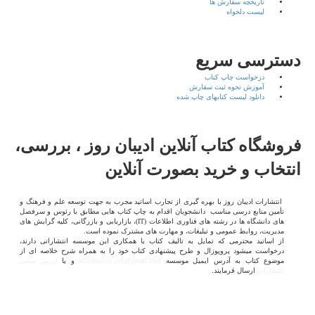
تاریخچه سفارش ها
لیست دلخواه
دسترسی سریع
درخواست چاپ کتاب
آموزش نحوه ثبت سفارش
دانلود لیست کتابهای چاپ شده
فروشگاه کتاب آنلاین ادیبان روز ، بررسی،
انتخاب و خرید بصورت آنلاین
انتشارات ادیبان روز با بهره گیری از تجارب اساتید مجرب به جهت توسعه علم و فرهنگ و
تأمین منابع درسی مناسب دانشجویان اقدام به چاپ کتاب هایی مطابق با رئوس و سرفصل
های دانشگاه ها در رشته های فناوری اطلاعات (
IT
)، بازاریابی و بازرگانی، کلیه گرایش های
مدیریت، روابط عمومی و تبلیغات، و مهارت های مشترک نموده است.
از اساتید محترمی که تمایل به تالیف کتاب با همکاری این موسسه انتشاراتی دارند،
درخواست میشود پروپوزال و طرح پیشنهادی کتاب خود را به همراه شرح خلاصه ای از
موضوع کتاب به آدرس ایمیل موسسه
adibanerooz.pub@gmail.com
و یا
آدرس پستی
انتشارات
ارسال فرمایند.