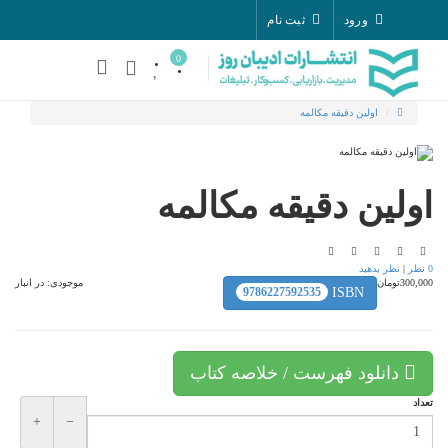
ورود
ثبت نام
0
اولین دقیقه مکالمه
اولین دقیقه مکالمه
0 نظر
|
نظر بدهید
300,000تومان
موجودی:
در انبار
9786227592535
ISBN
دانلود فهرست / خلاصه کتاب
تعداد
+
−