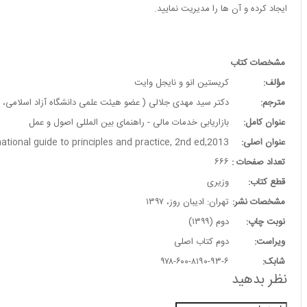
ایجاد کرده و آن ها را مدیریت نمایید.
مشخصات کتاب
مؤلف:
کریستین انو و نایجل وایت
مترجم:
دکتر سید مهدی جلالی ( عضو هیئت علمی دانشگاه آزاد اسلامی، و
عنوان کامل:
بازاریابی خدمات مالی - راهنمای بین المللی اصول و عمل
عنوان اصلی:
national guide to principles and practice, 2nd ed,2013
تعداد صفحات :
۶۶۶
قطع کتاب:
وزیری
مشخصات نشر:
تهران: ادیبان روز، ۱۳۹۷
نوبت چاپ:
دوم (۱۳۹۹)
ویراست:
دوم کتاب اصلی
شابک:
۹۷۸-۶۰۰-۸۱۹۰-۹۳-۶
نظر بدهید