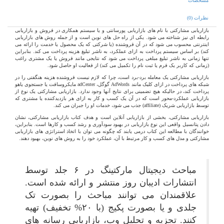
مشخصات
نظرات (0)
بازاریابی مشارکتی با نام های بازاریابی پورسانتی و یا سیستم همکاری در فروش و بازاریابی
رابطه ای نیز شناخته می شود. یکی از راه حل های نوین است و از جمله روش های بازاریابی
اینترنتی محسوب می شود که در آن فروشنده (یا شرکتی که یک محصول یا خدمت را ارائه می
کند) بر اساس سیستم پرداخت به ازای عملکرد، به ناشر تبلیغ هزینه پرداخت می کند. بنابراین
تنها زمانی به ناشر تبلیغ مبلغی پرداخت می شود که نتایجی مانند فروش یا یک مشتری راغب
(زمانی که کاربر یک فرم یا ثبت نام را تکمیل می کند) از فعالیت او حاصل شود.
بازاریابی مشارکتی یک معامله برد-برد است، چرا که لازم نیست فروشنده هزینه هنگفتی را در
شبکه های پرداخت در ازای کلیک مانند
AdWords
گوگل،
adCenter
مایکروسافت یا جستجوی یاهو
پرداخت کند، در حالیکه هیچ تضمینی برای نتایج آنها وجود ندارد. بازاریابی مشارکتی یک نوع از
بازاریابی عملکرد-محور است که در آن یک کسب و کار به ازای هر بازدیدکننده یا مشتری که
توسط بازاریابی شریک
(affiliate)
جذب می شود، خدمات او را جبران می کند.
بازاریابی مشارکتی، بخشی از بازاریابی آنلاین است و هدف کتاب بازاریابی
مشارکتی، نشان
دادن پتانسیل واقعی این نوع بازاریابی در بهبود سودآوری و رشد کسب ‌و کارها است. بنابراین،
خوانندگان با مطالعه این کتاب درمی یابند که چگونه می توان با اتخاذ استراتژی های بازاریابی
مشارکتی و مدل های کسب و کار مرتبط با آن، عملکرد خود را به روش های نوین، بهبود دهند.
مباحث دیجیتال مارکتینگ در
۶
جلد توسط
انتشارات ادیبان روز منتشر و ارائه شده است.
علاقمندان می توانند مباحث را بصورت تک
جلدی و یا بصورت پکیج
(با ۲۰% تخفیف)
تهیه
کنند. تجزیه و تحلیل وب، بازاریابی رسانه های