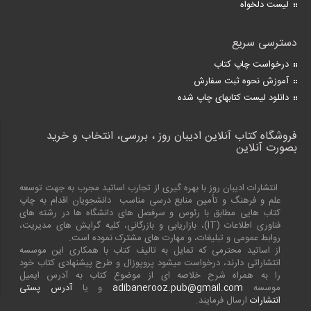
لیست دلخواه
دسترسی سریع
درخواست چاپ کتاب
آموزش نحوه ثبت سفارش
دانلود لیست کتابهای چاپ شده
فروشگاه کتاب آنلاین ادیبان روز ، بررسی، انتخاب و خرید
بصورت آنلاین
انتشارات ادیبان روز با بهره گیری از تجارب اساتید مجرب به جهت توسعه
علم و فرهنگ و تأمین منابع درسی مناسب دانشجویان اقدام به چاپ
کتاب هایی مطابق با رئوس و سرفصل های دانشگاه ها در رشته های
فناوری اطلاعات (
IT
)، بازاریابی و بازرگانی، کلیه گرایش های مدیریت،
روابط عمومی و تبلیغات، و مهارت های مشترک نموده است.
از اساتید محترمی که تمایل به تالیف کتاب با همکاری این موسسه
انتشاراتی دارند، درخواست میشود پروپوزال و طرح پیشنهادی کتاب خود
را به همراه شرح خلاصه ای از موضوع کتاب به آدرس ایمیل
موسسه
adibanerooz.pub@gmail.com
و یا
آدرس پستی
انتشارات
ارسال فرمایند.