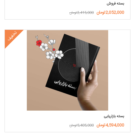
بسته فروش
2,052,000تومان
2,415,000تومان
تخفیف
بسته بازاریابی
4,594,000تومان
5,405,000تومان