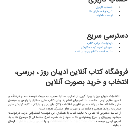
حساب کاربری
حساب کاربری
تاریخچه سفارش ها
لیست دلخواه
دسترسی سریع
درخواست چاپ کتاب
آموزش نحوه ثبت سفارش
دانلود لیست کتابهای چاپ شده
فروشگاه کتاب آنلاین ادیبان روز ، بررسی،
انتخاب و خرید بصورت آنلاین
انتشارات ادیبان روز با بهره گیری از تجارب اساتید مجرب به جهت توسعه علم و فرهنگ و
تأمین منابع درسی مناسب دانشجویان اقدام به چاپ کتاب هایی مطابق با رئوس و سرفصل
های دانشگاه ها در رشته های فناوری اطلاعات (
IT
)، بازاریابی و بازرگانی، کلیه گرایش های
مدیریت، روابط عمومی و تبلیغات، و مهارت های مشترک نموده است.
از اساتید محترمی که تمایل به تالیف کتاب با همکاری این موسسه انتشاراتی دارند، درخواست
میشود پروپوزال و طرح پیشنهادی کتاب خود را به همراه شرح خلاصه ای از موضوع کتاب به
آدرس ایمیل موسسه
adibanerooz.pub@gmail.com
و یا
آدرس پستی انتشارات
ارسال
فرمایند.