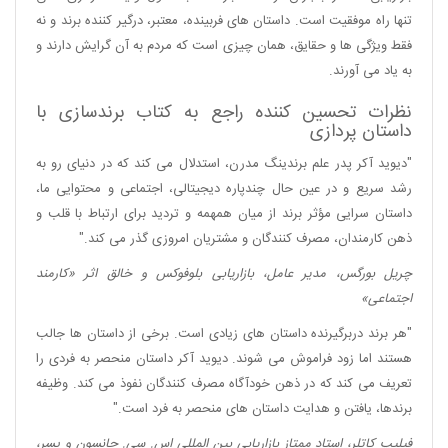
تنها راه موفقیت است. داستان های فربینده، معتبر، درگیر کننده برند و نه
فقط ویژگی ها و حقایق، همان چیزی است که مردم به آن گرایش دارند و
به یاد می آورند.
نظرات تحسین کننده راجع به کتاب برندسازی با
داستان پردازی
"دیوید آکر پدر علم برندینگ مدرن، استدلال می کند که در دنیای رو به
رشد سریع و در عین حال چندپاره دیجیتالی، اجتماعی و محتوایی ما،
داستان سرایی مؤثر برند از میان همهمه و تردید برای ارتباط با قلب و
ذهن کارمندان، مصرف کنندگان و مشتریان امروزی گذر می کند."
چریل بورگس، مدیر عامل، بازاریابی بلوفوکس و خالق اثر «کارمند
اجتماعی»
"هر برند دربرگیرنده داستان های زیادی است. برخی از داستان ها جالب
هستند اما زود فراموش می شوند. دیوید آکر داستان منحصر به فردی را
تعریف می کند که در ذهن خودآگاه مصرف کنندگان نفوذ می کند. وظیفه
برندها، یافتن و هدایت داستان های منحصر به فرد است."
فیلیپ کاتلر، استاد ممتاز بازاریابی بین المللی اس. سی. جانسون و پسر،