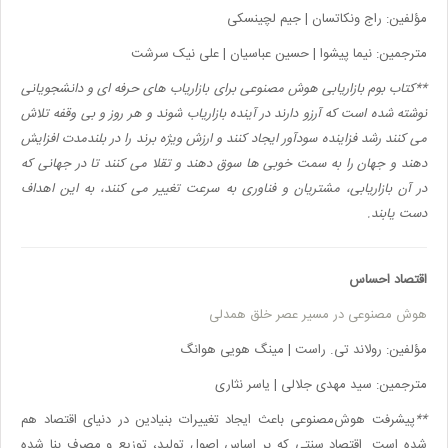
مؤلفین: راج ونکاتسان | جیم لچینسکی
مترجمین: نیما پیشوا | حسین عباسیان | علی نیک سرشت
**کتاب
بوم بازاریابی هوش مصنوعی برای بازاریاب های حرفه ای و دانشجویانی
نوشته شده است که آرزو دارند در آینده بازاریاب شوند و هر روز و بی وقفه تلاش
می کنند رشد فزاینده سودآور ایجاد کنند و ارزش ویژه برند را در بلندمدت افزایش
دهند و جهان را به سمت خوبی ها سوق دهند و تقلا می کنند تا در جهانی که
در آن بازاریابی، مشتریان و فناوری به سرعت تغییر می کنند، به این اهداف
دست یابند.
اقتصاد احساس
هوش مصنوعی در مسیر عصر خلق همدلی
مؤلفین: رولاند تی. راست | مینگ هویی هوانگ
مترجمین: سید مهدی جلالی | یاسر نثاری
**
پیشرفت هوش‌مصنوعی باعث ایجاد تغییرات بنیادین در دنیای اقتصاد هم
شده است. اقتصاد سنتی که بر اساس اصول تولید، توزیع و مصرف بنا شده