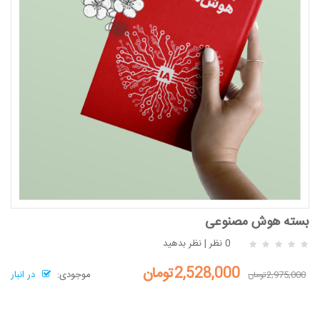
بسته هوش مصنوعی
0 نظر
|
نظر بدهید
2,528,000تومان
موجودی:
در انبار
2,975,000تومان