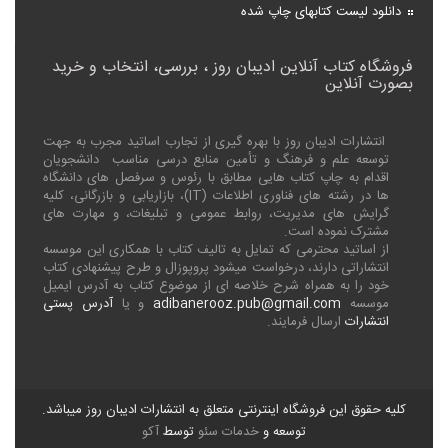
دانلود لیست کتابهای چاپ شده
فروشگاه کتاب آنلاین ادیبان روز ، بررسی، انتخاب و خرید
بصورت آنلاین
انتشارات ادیبان روز با بهره گیری از تجارب اساتید مجرب به جهت
توسعه علم و فرهنگ و تأمین منابع درسی مناسب دانشجویان
اقدام به چاپ کتاب هایی مطابق با رئوس و سرفصل های دانشگاه
ها در رشته های فناوری اطلاعات (
IT
)، بازاریابی و بازرگانی، کلیه
گرایش های مدیریت، روابط عمومی و تبلیغات، و مهارت های
مشترک نموده است.
از اساتید محترمی که تمایل به تالیف کتاب با همکاری این موسسه
انتشاراتی دارند، درخواست میشود پروپوزال و طرح پیشنهادی کتاب
خود را به همراه شرح خلاصه ای از موضوع کتاب به آدرس ایمیل
موسسه
adibanerooz.pub@gmail.com
و یا
آدرس پستی
انتشارات
ارسال فرمایند.
کلیه حقوق این فروشگاه اینترنتی متعلق به انتشارات ادیبان روز میباشد.
توسعه و
خدمات سئو
توسط
آکو