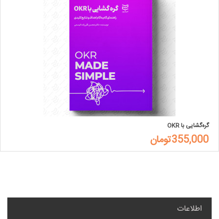
گره‌گشایی با OKR
355,000تومان
اطلاعات