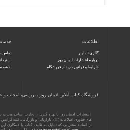
اطلاعات
خدمات
گالری تصاویر
تماس با 
درباره انتشارات ادیبان روز
استردا
شرایط و قوانین خرید از فروشگاه
نقشه س
فروشگاه کتاب آنلاین ادیبان روز ، بررسی، انتخاب و خ
انتشارات ادیبان روز با بهره گیری از تجارب اساتید مجرب
های فناوری اطلاعات (
IT
)، بازاریابی و بازرگانی، کلیه گرا
از اساتید محترمی که تمایل به تالیف کتاب با همکاری ا
موسسه
adibanerooz.pub@gmail.com
و یا
آدرس پستی انتش