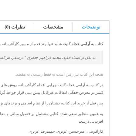
توضیحات
مشخصات
نظرات (0)
کتاب
به آرامی عجله کنید
، شاید تنها چند قدم از مسیر کارآفرینانه
به نقل از استاد فقید، محمد ابراهیم جعفری " درسفر، هر
هدف این کتاب نیز رفتن است نه فقط رسیدن به مقصد.
در کتاب به آرامی عجله کنید، چرایی اقدام کارآفرینانه، روش ه
کمتر در معرض خفگی اتفاقات غیرقابل پیش بینی قرار خواهد گرف
پس قبل از خرید این کتاب، ذهنتان را از تمام اسامی و برندهای بزرگ
به همین منظور سعی شده کتابی مشتمل بر فصول مبانی و مفاهیم
آفریدنی درست.
کارآفرینی
,
امیرحسین عزیزی
,
حمیدرضا عزیزی