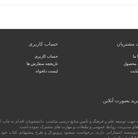
 مشتریان
حساب کاربری
ما
حساب کاربری
د محصول
تاریخچه سفارش ها
ایت
لیست دلخواه
رید بصورت آنلاین
 به جهت توسعه علم و فرهنگ و تأمین منابع درسی مناسب دانشجویان اقدام به چاپ 
یش های مدیریت، روابط عمومی و تبلیغات، و مهارت های مشترک نموده است.
ین موسسه انتشاراتی دارند، درخواست میشود پروپوزال و طرح پیشنهادی کتاب خود
ارات
ارسال فرمایند.