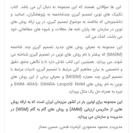
این ها سؤالاتی هستند که این مجموعه به دنبال آن می باشد. کتاب
تکنیک های نوین تصمیم گیری چندشاخصه به پژوهشگران، اساتید و
دانشجویانی که علاقمند به موضوع تصمیم گیری، در پی ارائه روش های
نوین در سازمان ها، پایان نامه ها، مقالات، و شیوه های مطالعاتی خود
می باشند، کمک می کند.
این مجموعه به معرفی روش های جدید تصمیم گیری چند شاخصه
(MADM) که بیشتر با نام روش های نوین در تصمیم گیری شناخته می
شوند، می پردازد. همچنین این کتاب تلاش دارد تا با نگاهی جامع، دقیق
و تخصصی به بیان مفاهیم کلی مرتبط با تصمیم گیری، ادبیات مرتبط با
تصمیم گیری چند معیاره (MODM) و معرفی برخی از این روش های
نوین به نام روش های BWM- ARAS- SWARA- Leopold- RIAM و
غیره به همراه حل یک مثال بپردازد.
این مجموعه برای اولین بار در کشور عزیزمان ایران است که به ارائه روش
هایی از ماتریس ارزیابی (AMM) و روش های گام به گام (WSM) در
مدیریت و سازمان می پردازد.
مدیریت
,
محمود محمودی
,
کیامرث فتحی
,
حسین ممتاز