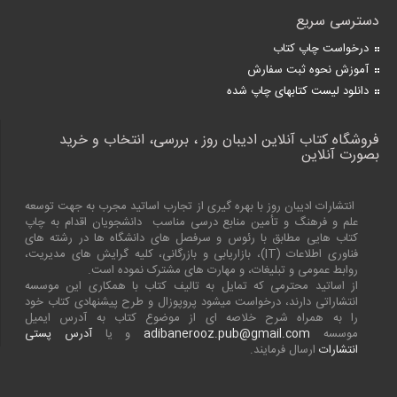
دسترسی سریع
درخواست چاپ کتاب
آموزش نحوه ثبت سفارش
دانلود لیست کتابهای چاپ شده
فروشگاه کتاب آنلاین ادیبان روز ، بررسی، انتخاب و خرید
بصورت آنلاین
انتشارات ادیبان روز با بهره گیری از تجارب اساتید مجرب به جهت توسعه
علم و فرهنگ و تأمین منابع درسی مناسب دانشجویان اقدام به چاپ
کتاب هایی مطابق با رئوس و سرفصل های دانشگاه ها در رشته های
فناوری اطلاعات (
IT
)، بازاریابی و بازرگانی، کلیه گرایش های مدیریت،
روابط عمومی و تبلیغات، و مهارت های مشترک نموده است.
از اساتید محترمی که تمایل به تالیف کتاب با همکاری این موسسه
انتشاراتی دارند، درخواست میشود پروپوزال و طرح پیشنهادی کتاب خود
را به همراه شرح خلاصه ای از موضوع کتاب به آدرس ایمیل
موسسه
adibanerooz.pub@gmail.com
و یا
آدرس پستی
انتشارات
ارسال فرمایند.