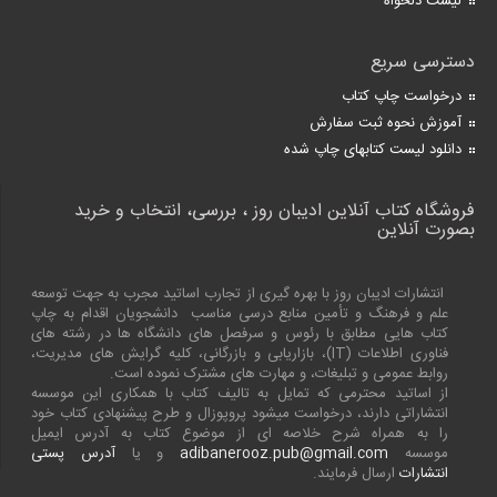
لیست دلخواه
دسترسی سریع
درخواست چاپ کتاب
آموزش نحوه ثبت سفارش
دانلود لیست کتابهای چاپ شده
فروشگاه کتاب آنلاین ادیبان روز ، بررسی، انتخاب و خرید
بصورت آنلاین
انتشارات ادیبان روز با بهره گیری از تجارب اساتید مجرب به جهت توسعه
علم و فرهنگ و تأمین منابع درسی مناسب دانشجویان اقدام به چاپ
کتاب هایی مطابق با رئوس و سرفصل های دانشگاه ها در رشته های
فناوری اطلاعات (
IT
)، بازاریابی و بازرگانی، کلیه گرایش های مدیریت،
روابط عمومی و تبلیغات، و مهارت های مشترک نموده است.
از اساتید محترمی که تمایل به تالیف کتاب با همکاری این موسسه
انتشاراتی دارند، درخواست میشود پروپوزال و طرح پیشنهادی کتاب خود
را به همراه شرح خلاصه ای از موضوع کتاب به آدرس ایمیل
موسسه
adibanerooz.pub@gmail.com
و یا
آدرس پستی
انتشارات
ارسال فرمایند.