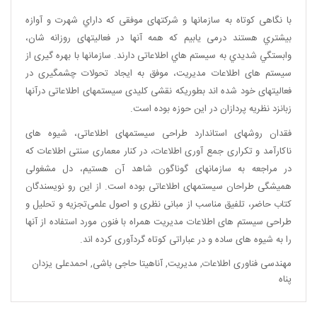
با نگاهی كوتاه به سازمان­ها و شركت­های موفقی كه داراي شهرت و آوازه
بيشتري هستند درمی ­يابيم كه همه آن­ها در فعاليت­های روزانه­ شان،
وابستگي شديدي به سيستم­ هاي اطلاعاتی دارند. سازمان­ها با بهره ­گیری از
سیستم ­های اطلاعات مدیریت، موفق به ایجاد تحولات چشم­گیری در
فعالیت­های خود شده ­اند بطوری­که نقشی كليدی سيستم­های اطلاعاتی درآن­ها
زبانزد نظریه پردازان در این حوزه بوده است.
فقدان روش­های استاندارد طراحی سیستم­های اطلاعاتی، شیوه­ های
ناکارآمد و تکراری جمع­ آوری اطلاعات، در کنار معماری سنتی اطلاعات که
در مراجعه به سازمان­های گوناگون شاهد آن هستیم، دل­ مشغولی
همیشگی طراحان سیستم­های اطلاعاتی بوده است. از این رو نویسندگان
کتاب حاضر، تلفیق مناسب از مبانی نظری و اصول علمی‌تجزیه و تحلیل و
طراحی سیستم ­های اطلاعات مدیریت همراه با فنون مورد استفاده از آن­ها
را به شیوه ه­ای ساده و در عباراتی کوتاه گردآوری کرده ­اند.
مهندسی فناوری اطلاعات
,
مدیریت
,
آناهیتا حاجی باشی
,
احمدعلی یزدان
پناه