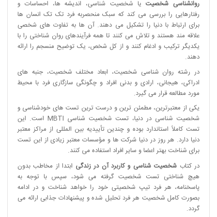
روانشناسی شخصیت
یا شخصیت شناسی، اندیشه ها، احساسات و
رفتارهایی را بررسی می کند که سبک منحصربه فرد تک تک انسان ها
برای ارتباط با دنیا را تشکیل می دهند.
آن ها به تفاوت های شخصی
علاقه مند هستند و تلاش می کنند تا همه فرآیندهای روان شناختی را با
یکدیگر ترکیب و ادغام کنند و از کل شخص، یک توضیح منسجم را ارائه
دهند.
در رشته روان شناسی شخصیت، ابعاد مختلف شخصیت، جنبه های
ادراکی، هیجانی، ارادی و بدنی افراد و چگونگی سازگاری فرد با محیط
مورد مطالعه قرار می گیرد.
یکی از معتبرترین، مطمئن ترین و درست ترین تست های خودشناسی و
شخصیت شناسی در دنیا، تست شخصیت شناسی
MBTI
است. این
تست کاملاً استاندارد بوده و چندین تأییدیه بین المللی از مراکز معتبر
دنیا دارد. هر روز در دنیا شرکت ها و مؤسسات معتبر زیادی از این تست
برای شناخت بهتر اعضا و سایر افراد استفاده می کنند.
در کتاب
شخصیت شناسی و کاربرد آن در زندگی
ابتدا از مخاطب بدون
هیچ شناختی تست شخصیت گرفته می شود، سپس با توجه به
پاسخنامه، هر فرد تیپ شخصیتی خود را خواهد شناخت و در ادامه
بصورت کامل شخصیت هر فرد تحلیل شده و پیشنهادات جذابی ارائه می
گردد.