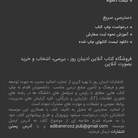
لیست دلخواه
دسترسی سریع
درخواست چاپ کتاب
آموزش نحوه ثبت سفارش
دانلود لیست کتابهای چاپ شده
فروشگاه کتاب آنلاین ادیبان روز ، بررسی، انتخاب و خرید
بصورت آنلاین
انتشارات ادیبان روز با بهره گیری از تجارب اساتید مجرب به جهت توسعه
علم و فرهنگ و تأمین منابع درسی مناسب دانشجویان اقدام به چاپ
کتاب هایی مطابق با رئوس و سرفصل های دانشگاه ها در رشته های
فناوری اطلاعات (
IT
)، بازاریابی و بازرگانی، کلیه گرایش های مدیریت،
روابط عمومی و تبلیغات، و مهارت های مشترک نموده است.
از اساتید محترمی که تمایل به تالیف کتاب با همکاری این موسسه
انتشاراتی دارند، درخواست میشود پروپوزال و طرح پیشنهادی کتاب خود
را به همراه شرح خلاصه ای از موضوع کتاب به آدرس ایمیل
موسسه
adibanerooz.pub@gmail.com
و یا
آدرس پستی
انتشارات
ارسال فرمایند.