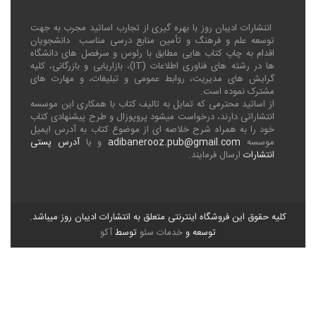
انتشارات ادیبان روز با بهره گیری از تجارب اساتید مجرب به جهت
توسعه علم و فرهنگ و تأمین منابع درسی مناسب دانشجویان
اقدام به چاپ کتاب هایی مطابق با رئوس و سرفصل های دانشگاه
ها در رشته های فناوری اطلاعات (
IT
)، بازاریابی و بازرگانی، کلیه
گرایش های مدیریت، روابط عمومی و تبلیغات، و مهارت های
مشترک نموده است.
از اساتید محترمی که تمایل به تالیف کتاب با همکاری این موسسه
انتشاراتی دارند، درخواست میشود پروپوزال و طرح پیشنهادی کتاب
خود را به همراه شرح خلاصه ای از موضوع کتاب به آدرس ایمیل
موسسه
adibanerooz.pub@gmail.com
و یا
آدرس پستی
انتشارات
ارسال فرمایند.
کلیه حقوق این فروشگاه اینترنتی متعلق به انتشارات ادیبان روز میباشد.
توسعه و
خدمات سئو
توسط
آکو