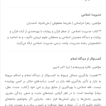
مدیریت اسلامی
مؤلفین: زهرا خراسانی | علیرضا معطوفی | علی‌اشرف احمدیان
**
کتاب مدیریت اسلامی از منظر قرآن و روایات با بهره‌مندی از آیات قرآن و
روایات و دیدگاه مفسران اسلامی و محققان علوم تربیتی تألیف، و به اساتید و
دانشجویان رشته مدیریت، واحد درسی مدیریت اسلامی ارائه می‌گردد
.
کسب‌وکار از دیدگاه اسلام
مؤلفین: فائزه وزیرمقدم | ثریا اکبر ادیبی
**
اهمیت یادگیری مسائل مربوط به کسب‌وکار از دیدگاه اسلام و احکام مربوط
به بازار و تأثیر یادگیری فقه بازار در کسب درآمدهای حلال بر کسی پوشیده
نیست. فقه اسلامی با بهره‌گیری از منابع پربار و غنی خود (کتاب، سنت، عقل،
عرف) توانسته است با در نظر گرفتن جنبه‌های مثبت و منفی زندگی بشری،
بهترین راه‌حل‌ها را برای انسان‌ها قرار دهد. بنابراین اگر بخواهیم جامعه‌ای
داشته باشیم که در آن صلح و صفا، صداقت و راستی، برادری و محبت، عدل و