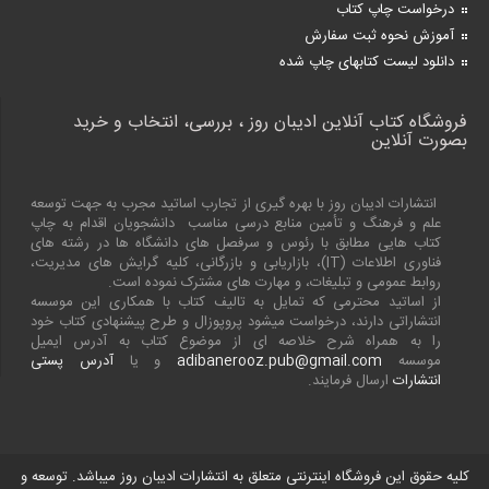
درخواست چاپ کتاب
آموزش نحوه ثبت سفارش
دانلود لیست کتابهای چاپ شده
فروشگاه کتاب آنلاین ادیبان روز ، بررسی، انتخاب و خرید
بصورت آنلاین
انتشارات ادیبان روز با بهره گیری از تجارب اساتید مجرب به جهت توسعه
علم و فرهنگ و تأمین منابع درسی مناسب دانشجویان اقدام به چاپ
کتاب هایی مطابق با رئوس و سرفصل های دانشگاه ها در رشته های
فناوری اطلاعات (
IT
)، بازاریابی و بازرگانی، کلیه گرایش های مدیریت،
روابط عمومی و تبلیغات، و مهارت های مشترک نموده است.
از اساتید محترمی که تمایل به تالیف کتاب با همکاری این موسسه
انتشاراتی دارند، درخواست میشود پروپوزال و طرح پیشنهادی کتاب خود
را به همراه شرح خلاصه ای از موضوع کتاب به آدرس ایمیل
موسسه
adibanerooz.pub@gmail.com
و یا
آدرس پستی
انتشارات
ارسال فرمایند.
کلیه حقوق این فروشگاه اینترنتی متعلق به انتشارات ادیبان روز میباشد. توسعه و