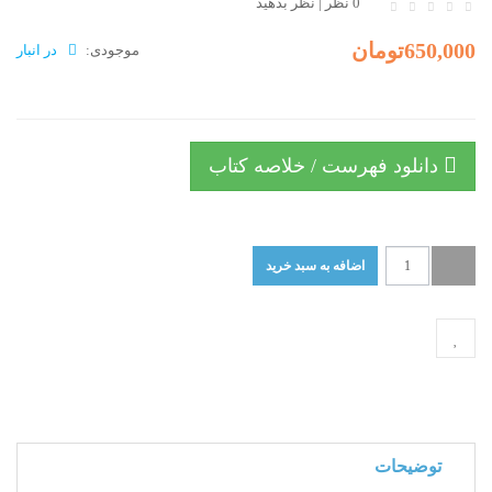
0 نظر
|
نظر بدهید
650,000تومان
موجودی:
در انبار
دانلود فهرست / خلاصه کتاب
توضیحات