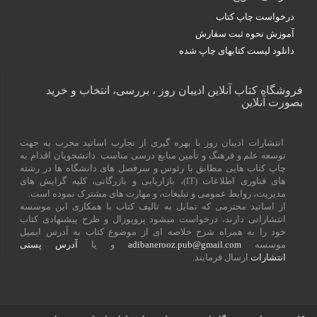
درخواست چاپ کتاب
آموزش نحوه ثبت سفارش
دانلود لیست کتابهای چاپ شده
فروشگاه کتاب آنلاین ادیبان روز ، بررسی، انتخاب و خرید
بصورت آنلاین
انتشارات ادیبان روز با بهره گیری از تجارب اساتید مجرب به جهت
توسعه علم و فرهنگ و تأمین منابع درسی مناسب دانشجویان اقدام به
چاپ کتاب هایی مطابق با رئوس و سرفصل های دانشگاه ها در رشته
های فناوری اطلاعات (
IT
)، بازاریابی و بازرگانی، کلیه گرایش های
مدیریت، روابط عمومی و تبلیغات، و مهارت های مشترک نموده است.
از اساتید محترمی که تمایل به تالیف کتاب با همکاری این موسسه
انتشاراتی دارند، درخواست میشود پروپوزال و طرح پیشنهادی کتاب
خود را به همراه شرح خلاصه ای از موضوع کتاب به آدرس ایمیل
موسسه
adibanerooz.pub@gmail.com
و یا
آدرس پستی
انتشارات
ارسال فرمایند.