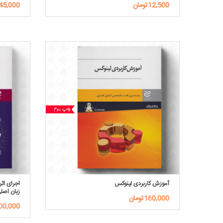
12,500تومان
445,000توم
آموزش کاربردی لینوکس
اجرای اث
زبان اصل
160,000تومان
800,000توم