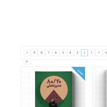
>
9
8
7
6
5
4
3
2
1
<
|
>|
جدید