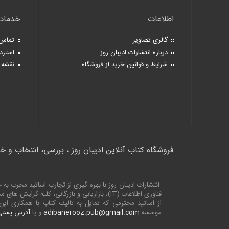
اطلاعات
خدمات
گالری تصاویر
تماس 
درباره انتشارات ادیبان روز
استرد
شرایط و قوانین خرید از فروشگاه
نقشه 
فروشگاه کتاب آنلاین ادیبان روز ، بررسی، انتخاب و خ
انتشارات ادیبان روز با بهره گیری از تجارب اساتید مجرب 
فناوری اطلاعات (
IT
)، بازاریابی و بازرگانی، کلیه گرایش های
از اساتید محترمی که تمایل به تالیف کتاب با همکاری ا
موسسه
adibanerooz.pub@gmail.com
و یا
آدرس پستی 