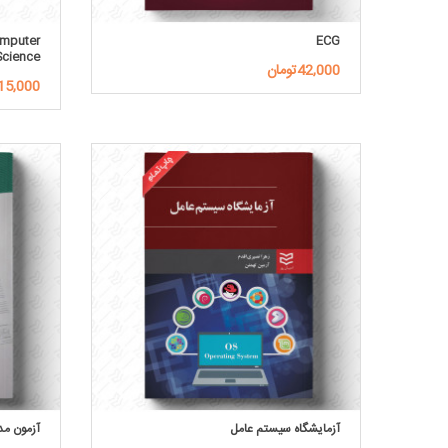
omputer
ECG
Science
42,000تومان
315,000توم
آزمایشگاه سیستم عامل
آزمون مد