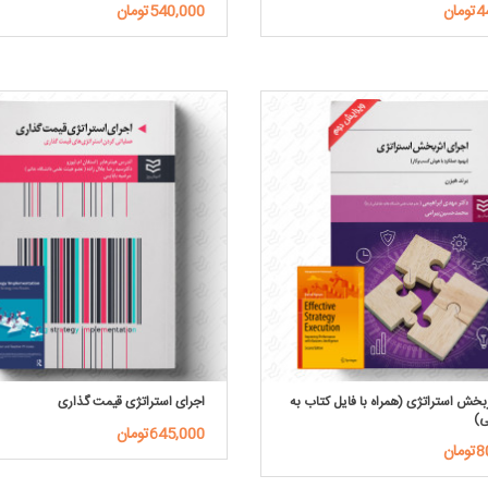
ان
540,000تومان
ربخش استراتژی (همراه با فایل کتاب به
اجرای استراتژی قیمت گذاری
ی)
645,000تومان
ان