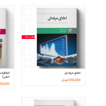
اخلاق حرفه ای
اخلاقیات 
اصلی)
555,000تومان
155,000توم