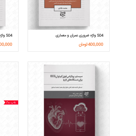
504 واژه ضروری عمران و معماری
504 واژه ضروری متالورژی
400,000تومان
200,000توم