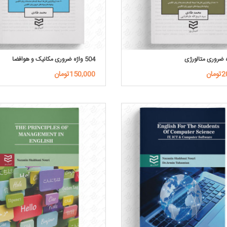
504 واژه ضروری مکانیک و هوافضا
ان
150,000تومان