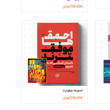
750,000تومان
احمق‌ها موفق‌ترند
230,000تومان