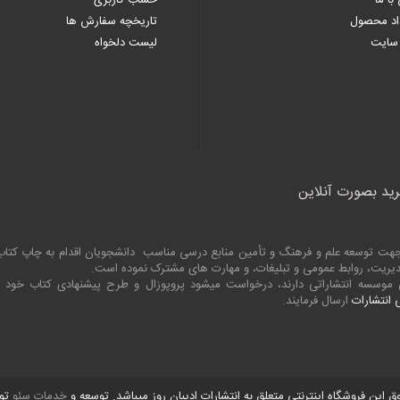
با ما
حساب کاربری
اد محصول
تاریخچه سفارش ها
سایت
لیست دلخواه
رید بصورت آنلاین
به جهت توسعه علم و فرهنگ و تأمین منابع درسی مناسب دانشجویان اقدام به چاپ کت
 مدیریت، روابط عمومی و تبلیغات، و مهارت های مشترک نموده است.
ین موسسه انتشاراتی دارند، درخواست میشود پروپوزال و طرح پیشنهادی کتاب خود
انتشارات
ارسال فرمایند.
ق این فروشگاه اینترنتی متعلق به انتشارات ادیبان روز میباشد. توسعه و
خدمات سئو
تو