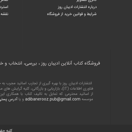
گالری تصاویر
تماس 
درباره انتشارات ادیبان روز
استرد
شرایط و قوانین خرید از فروشگاه
نقشه 
فروشگاه کتاب آنلاین ادیبان روز ، بررسی، انتخاب و خ
انتشارات ادیبان روز با بهره گیری از تجارب اساتید مجرب 
فناوری اطلاعات (
IT
)، بازاریابی و بازرگانی، کلیه گرایش های
از اساتید محترمی که تمایل به تالیف کتاب با همکاری ا
موسسه
adibanerooz.pub@gmail.com
و یا
آدرس پستی 
کلیه حقو