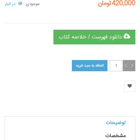
420,000تومان
موجودی:
در انبار
دانلود فهرست / خلاصه کتاب
توضیحات
مشخصات