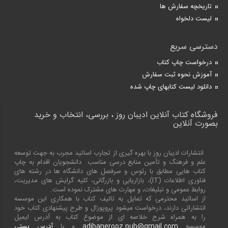
تاریخچه سفارش ها
لیست دلخواه
دسترسی سریع
درخواست چاپ کتاب
آموزش نحوه ثبت سفارش
دانلود لیست کتابهای چاپ شده
فروشگاه کتاب آنلاین ادیبان روز ، بررسی، انتخاب و خرید
بصورت آنلاین
انتشارات ادیبان روز با بهره گیری از تجارب اساتید مجرب به جهت توسعه
علم و فرهنگ و تأمین منابع درسی مناسب دانشجویان اقدام به چاپ
کتاب هایی مطابق با رئوس و سرفصل های دانشگاه ها در رشته های
فناوری اطلاعات (
IT
)، بازاریابی و بازرگانی، کلیه گرایش های مدیریت،
روابط عمومی و تبلیغات، و مهارت های مشترک نموده است.
از اساتید محترمی که تمایل به تالیف کتاب با همکاری این موسسه
انتشاراتی دارند، درخواست میشود پروپوزال و طرح پیشنهادی کتاب خود
را به همراه شرح خلاصه ای از موضوع کتاب به آدرس ایمیل
موسسه
adibanerooz.pub@gmail.com
و یا
آدرس پستی