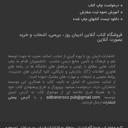
درخواست چاپ کتاب
آموزش نحوه ثبت سفارش
دانلود لیست کتابهای چاپ شده
فروشگاه کتاب آنلاین ادیبان روز ، بررسی، انتخاب و خرید
بصورت آنلاین
انتشارات ادیبان روز با بهره گیری از تجارب اساتید مجرب به جهت توسعه
علم و فرهنگ و تأمین منابع درسی مناسب دانشجویان اقدام به چاپ
کتاب هایی مطابق با رئوس و سرفصل های دانشگاه ها در رشته های
فناوری اطلاعات (
IT
)، بازاریابی و بازرگانی، کلیه گرایش های مدیریت،
روابط عمومی و تبلیغات، و مهارت های مشترک نموده است.
از اساتید محترمی که تمایل به تالیف کتاب با همکاری این موسسه
انتشاراتی دارند، درخواست میشود پروپوزال و طرح پیشنهادی کتاب خود
را به همراه شرح خلاصه ای از موضوع کتاب به آدرس ایمیل
موسسه
adibanerooz.pub@gmail.com
و یا
آدرس پستی
انتشارات
ارسال فرمایند.
کلیه حقوق این فروشگاه اینترنتی متعلق به انتشارات ادیبان روز میباشد. توسعه و