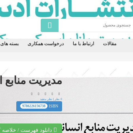
مقالات
ارتباط با ما
درخواست همکاری
بسته های ا
مدیریت منابع ا
0 نظر
|
نظر بدهید
9786226156738
ISBN
دانلود فهرست / خلاصه ک