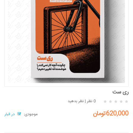
ری ست
0 نظر
|
نظر بدهید
620,000تومان
موجودی:
در انبار